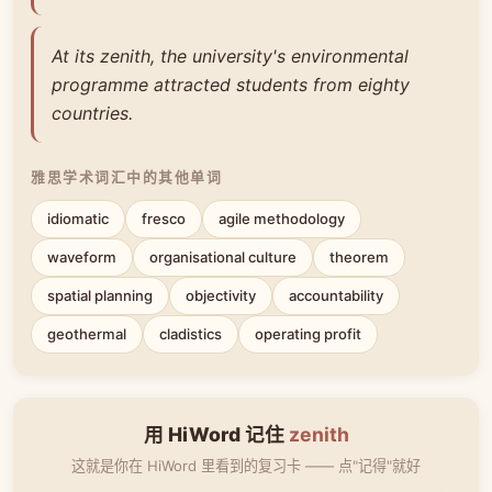
At its zenith, the university's environmental
programme attracted students from eighty
countries.
雅思学术词汇中的其他单词
idiomatic
fresco
agile methodology
waveform
organisational culture
theorem
spatial planning
objectivity
accountability
geothermal
cladistics
operating profit
用 HiWord 记住
zenith
这就是你在 HiWord 里看到的复习卡 —— 点"记得"就好