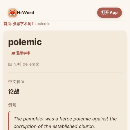
HiWord
打开 App
首页
›
雅思学术词汇
›
polemic
polemic
🎓 雅思学术
📖 n.
🔊 pəˈlemɪk
中文释义
论战
例句
The pamphlet was a fierce polemic against the
corruption of the established church.