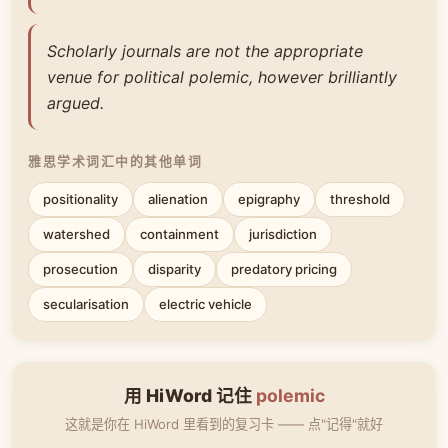
Scholarly journals are not the appropriate
venue for political polemic, however brilliantly
argued.
雅思学术词汇中的其他单词
positionality
alienation
epigraphy
threshold
watershed
containment
jurisdiction
prosecution
disparity
predatory pricing
secularisation
electric vehicle
用 HiWord 记住
polemic
这就是你在 HiWord 里看到的复习卡 —— 点"记得"就好