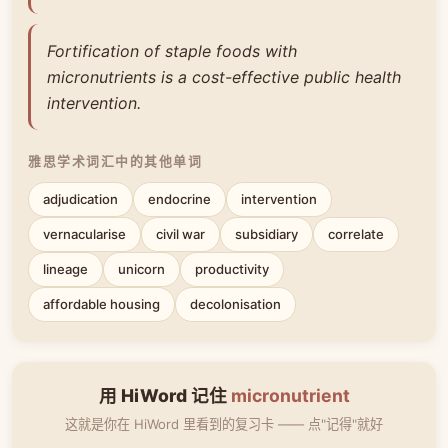
Fortification of staple foods with
micronutrients is a cost-effective public health
intervention.
雅思学术词汇中的其他单词
adjudication
endocrine
intervention
vernacularise
civil war
subsidiary
correlate
lineage
unicorn
productivity
affordable housing
decolonisation
用 HiWord 记住
micronutrient
这就是你在 HiWord 里看到的复习卡 —— 点"记得"就好