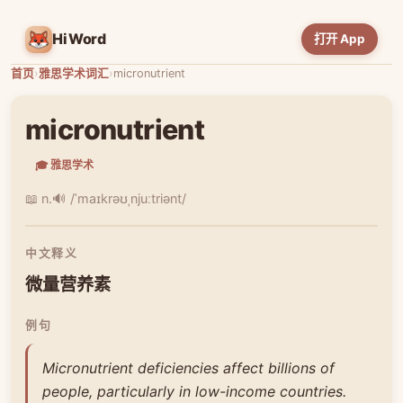
HiWord
打开 App
首页
›
雅思学术词汇
›
micronutrient
micronutrient
🎓 雅思学术
📖 n.
🔊 /ˈmaɪkrəʊˌnjuːtriənt/
中文释义
微量营养素
例句
Micronutrient deficiencies affect billions of
people, particularly in low-income countries.