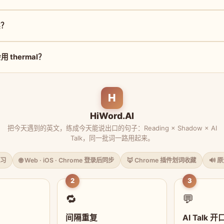
读？
thermal？
H
HiWord.AI
把今天遇到的英文，练成今天能说出口的句子：Reading × Shadow × AI
Talk，同一批词一路用起来。
习
🌐 Web · iOS · Chrome 登录后同步
🦊 Chrome 插件划词收藏
🔊 
2
3
🔁
💬
间隔重复
AI Talk 开