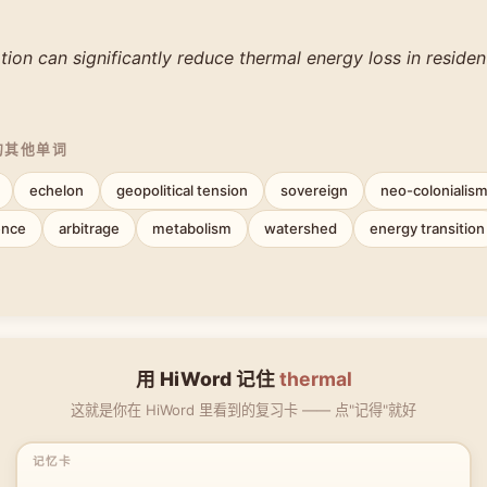
ation can significantly reduce thermal energy loss in residen
的其他单词
echelon
geopolitical tension
sovereign
neo-colonialis
ence
arbitrage
metabolism
watershed
energy transition
用 HiWord 记住
thermal
这就是你在 HiWord 里看到的复习卡 —— 点"记得"就好