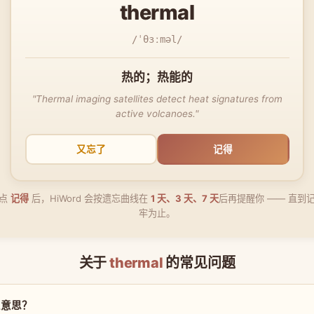
thermal
/ˈθɜːməl/
热的；热能的
"Thermal imaging satellites detect heat signatures from
active volcanoes."
又忘了
记得
点
记得
后，HiWord 会按遗忘曲线在
1 天、3 天、7 天
后再提醒你 —— 直到
牢为止。
关于
thermal
的常见问题
什么意思？