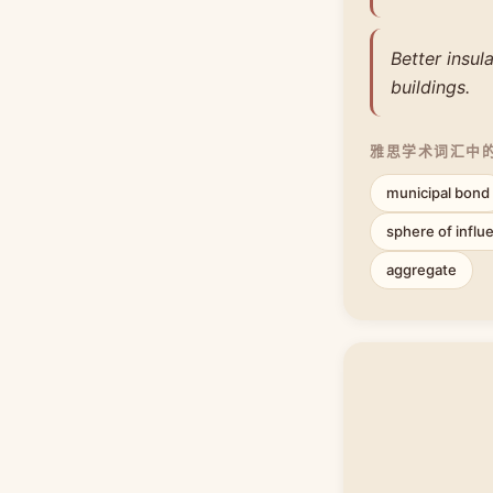
Better insul
buildings.
雅思学术词汇中
municipal bond
sphere of influ
aggregate