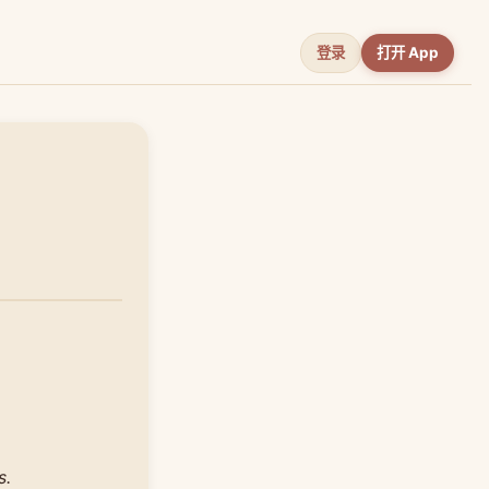
登录
打开 App
s.