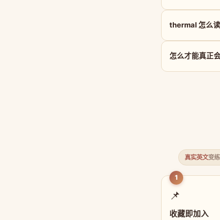
thermal 怎么
怎么才能真正会用 
真实英文
变练
1
📌
收藏即加入