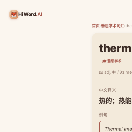
HiWord
.AI
首页
›
雅思学术词汇
›
the
therm
🎓 雅思学术
📖 adj.
🔊 /ˈθɜːmə
中文释义
热的；热能
例句
Thermal imag