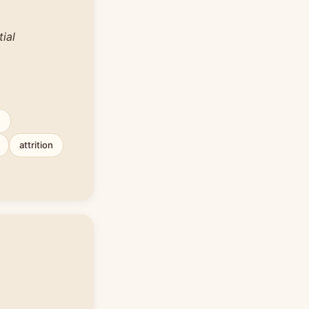
tial
m
attrition