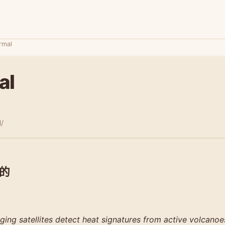
rmal
al
l/
的
ing satellites detect heat signatures from active volcanoe