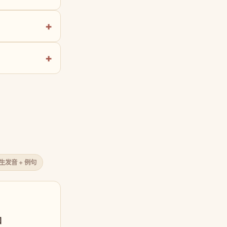
原生发音 + 例句
口