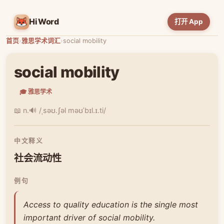
HiWord
打开 App
首页
›
雅思学术词汇
›
social mobility
social mobility
🎓 雅思学术
📖 n.
🔊 /ˌsəʊ.ʃəl məʊˈbɪl.ɪ.ti/
中文释义
社会流动性
例句
Access to quality education is the single most
important driver of social mobility.