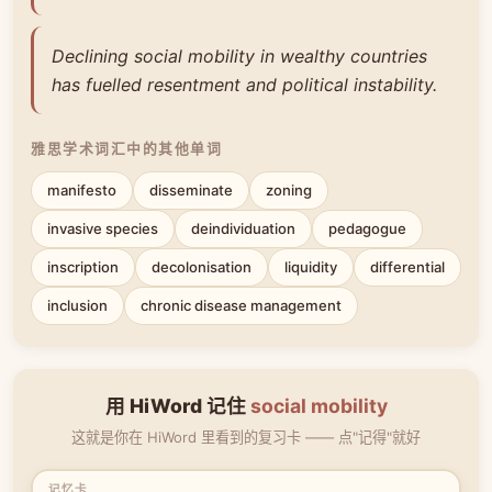
Declining social mobility in wealthy countries
has fuelled resentment and political instability.
雅思学术词汇中的其他单词
manifesto
disseminate
zoning
invasive species
deindividuation
pedagogue
inscription
decolonisation
liquidity
differential
inclusion
chronic disease management
用 HiWord 记住
social mobility
这就是你在 HiWord 里看到的复习卡 —— 点"记得"就好