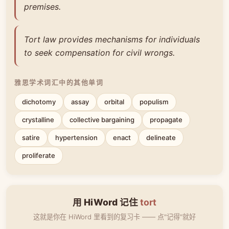
premises.
Tort law provides mechanisms for individuals
to seek compensation for civil wrongs.
雅思学术词汇中的其他单词
dichotomy
assay
orbital
populism
crystalline
collective bargaining
propagate
satire
hypertension
enact
delineate
proliferate
用 HiWord 记住
tort
这就是你在 HiWord 里看到的复习卡 —— 点"记得"就好