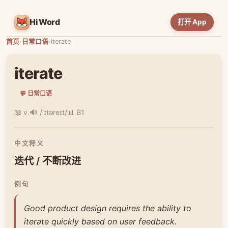
HiWord
打开 App
首页
›
日常口语
›
iterate
iterate
💬 日常口语
📖 v.
🔊 /ˈɪtəreɪt/
📊 B1
中文释义
迭代 / 不断改进
例句
Good product design requires the ability to
iterate quickly based on user feedback.