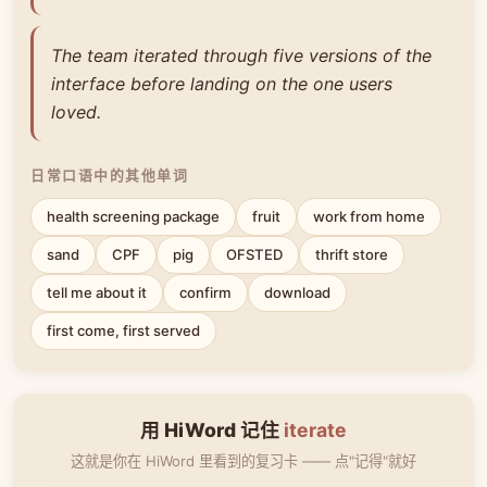
The team iterated through five versions of the
interface before landing on the one users
loved.
日常口语中的其他单词
health screening package
fruit
work from home
sand
CPF
pig
OFSTED
thrift store
tell me about it
confirm
download
first come, first served
用 HiWord 记住
iterate
这就是你在 HiWord 里看到的复习卡 —— 点"记得"就好