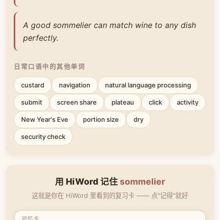
A good sommelier can match wine to any dish
perfectly.
日常口语中的其他单词
custard
navigation
natural language processing
submit
screen share
plateau
click
activity
New Year's Eve
portion size
dry
security check
用 HiWord 记住
sommelier
这就是你在 HiWord 里看到的复习卡 —— 点"记得"就好