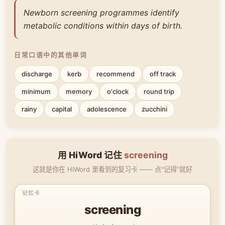
Newborn screening programmes identify
metabolic conditions within days of birth.
日常口语中的其他单词
discharge
kerb
recommend
off track
minimum
memory
o'clock
round trip
rainy
capital
adolescence
zucchini
用 HiWord 记住
screening
这就是你在 HiWord 里看到的复习卡 —— 点"记得"就好
screening