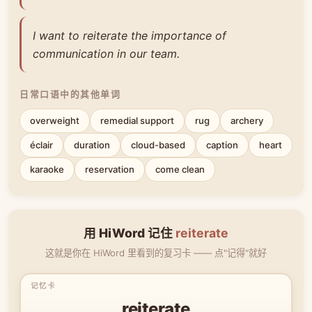
I want to reiterate the importance of
communication in our team.
日常口语中的其他单词
overweight
remedial support
rug
archery
éclair
duration
cloud-based
caption
heart
karaoke
reservation
come clean
用 HiWord 记住
reiterate
这就是你在 HiWord 里看到的复习卡 —— 点"记得"就好
reiterate