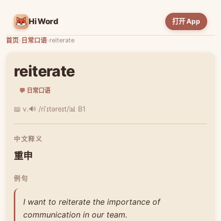
HiWord
打开 App
首页
›
日常口语
›
reiterate
reiterate
💬 日常口语
📖 v.
🔊 /riˈɪtəreɪt/
📊 B1
中文释义
重申
例句
I want to reiterate the importance of
communication in our team.