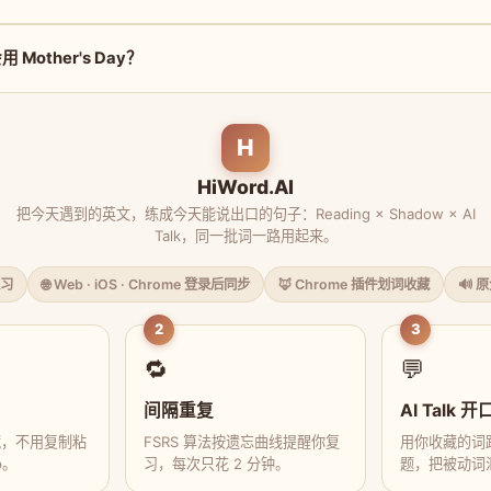
Mother's Day？
H
HiWord.AI
把今天遇到的英文，练成今天能说出口的句子：Reading × Shadow × AI
Talk，同一批词一路用起来。
习
🌐 Web · iOS · Chrome 登录后同步
🦊 Chrome 插件划词收藏
🔊 
2
3
🔁
💬
间隔重复
AI Talk 开
藏，不用复制粘
FSRS 算法按遗忘曲线提醒你复
用你收藏的词跟
p。
习，每次只花 2 分钟。
题，把被动词