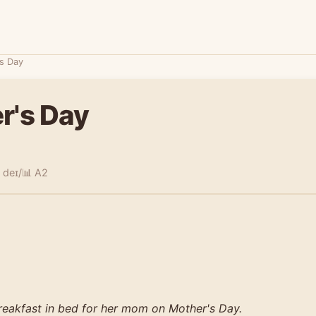
s Day
r's Day
 deɪ/
📊 A2
eakfast in bed for her mom on Mother's Day.