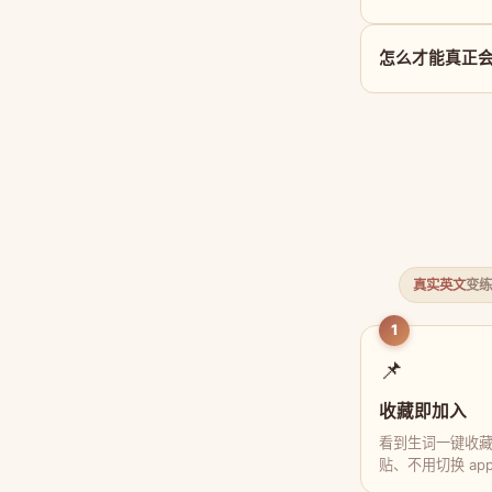
怎么才能真正会用 
真实英文
变练
1
📌
收藏即加入
看到生词一键收
贴、不用切换 ap