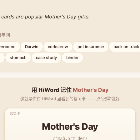
 cards are popular Mother's Day gifts.
他单词
vercome
Darwin
corkscrew
pet insurance
back on track
d
stomach
case study
binder
用 HiWord 记住
Mother's Day
这就是你在 HiWord 里看到的复习卡 —— 点"记得"就好
Mother's Day
/ˈmʌð.ərz deɪ/