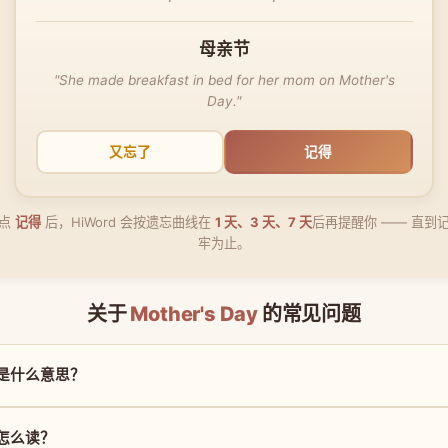
母亲节
"She made breakfast in bed for her mom on Mother's
Day."
又忘了
记得
点
记得
后，HiWord 会按遗忘曲线在
1 天、3 天、7 天
后再提醒你 —— 直到
牢为止。
关于
Mother's Day
的常见问题
ay 是什么意思？
y 怎么读？