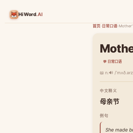
HiWord
.AI
首页
›
日常口语
›
Mother'
Mothe
💬 日常口语
📖 n.
🔊 /ˈmʌð.ərz
中文释义
母亲节
例句
She made br