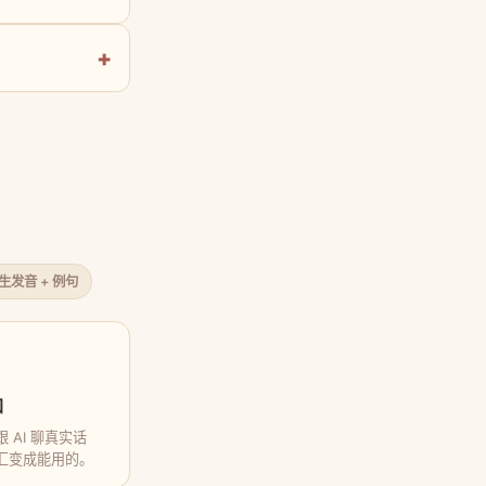
原生发音 + 例句
口
 AI 聊真实话
汇变成能用的。