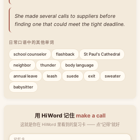
She made several calls to suppliers before
finding one that could meet the tight deadline.
日常口语中的其他单词
school counselor
flashback
St Paul's Cathedral
neighbor
thunder
body language
annual leave
leash
suede
exit
sweater
babysitter
用 HiWord 记住
make a call
这就是你在 HiWord 里看到的复习卡 —— 点"记得"就好