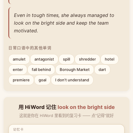
Even in tough times, she always managed to
look on the bright side and keep the team
motivated.
日常口语中的其他单词
amulet
antagonist
spill
shredder
hotel
enter
fall behind
Borough Market
dart
premiere
goal
I don't understand
用 HiWord 记住
look on the bright side
这就是你在 HiWord 里看到的复习卡 —— 点"记得"就好