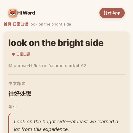
HiWord
打开 App
首页
›
日常口语
›
look on the bright side
look on the bright side
💬 日常口语
📖 phrase
🔊 /lʊk ɑn ðə braɪt saɪd/
📊 A2
中文释义
往好处想
例句
Look on the bright side—at least we learned a
lot from this experience.