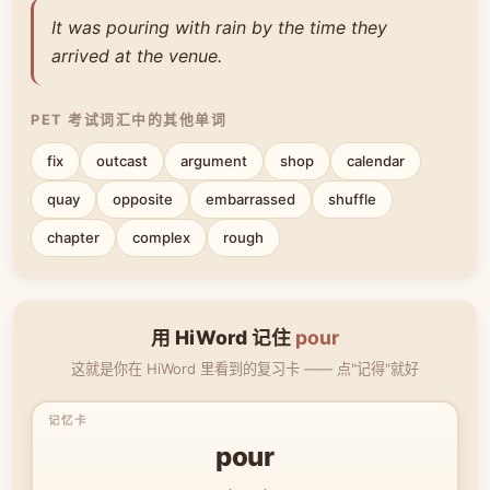
It was pouring with rain by the time they
arrived at the venue.
PET 考试词汇中的其他单词
fix
outcast
argument
shop
calendar
quay
opposite
embarrassed
shuffle
chapter
complex
rough
用 HiWord 记住
pour
这就是你在 HiWord 里看到的复习卡 —— 点"记得"就好
pour