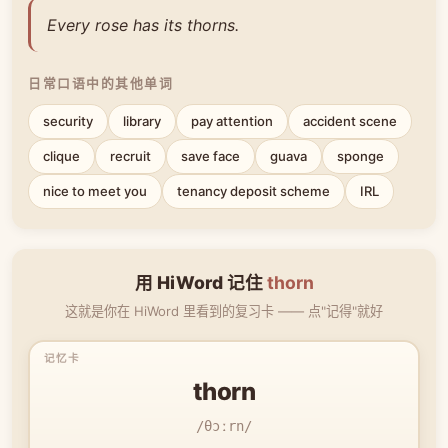
Every rose has its thorns.
日常口语中的其他单词
security
library
pay attention
accident scene
clique
recruit
save face
guava
sponge
nice to meet you
tenancy deposit scheme
IRL
用 HiWord 记住
thorn
这就是你在 HiWord 里看到的复习卡 —— 点"记得"就好
thorn
/θɔːrn/