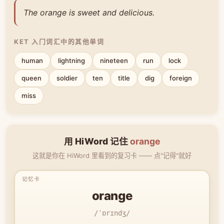
The orange is sweet and delicious.
KET 入门词汇中的其他单词
human
lightning
nineteen
run
lock
queen
soldier
ten
title
dig
foreign
miss
用 HiWord 记住
orange
这就是你在 HiWord 里看到的复习卡 —— 点"记得"就好
orange
/ˈɒrɪndʒ/