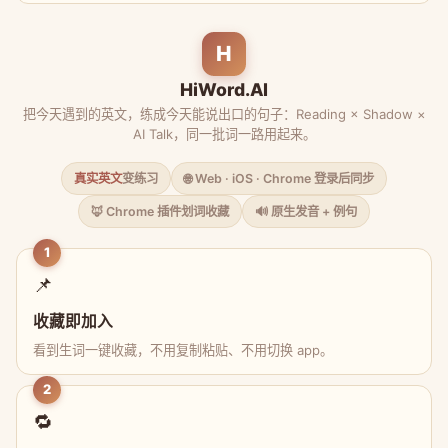
H
HiWord.AI
把今天遇到的英文，练成今天能说出口的句子：Reading × Shadow ×
AI Talk，同一批词一路用起来。
真实英文
变练习
🌐 Web · iOS · Chrome 登录后同步
🦊 Chrome 插件划词收藏
🔊 原生发音 + 例句
1
📌
收藏即加入
看到生词一键收藏，不用复制粘贴、不用切换 app。
2
🔁