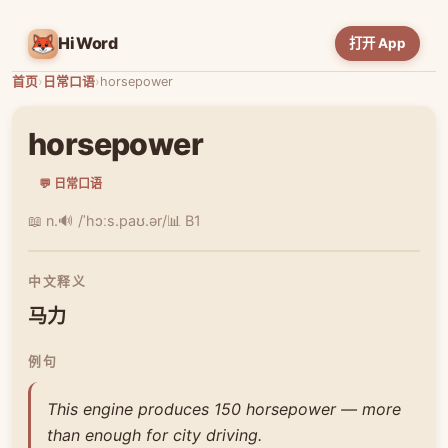
HiWord
打开 App
首页
›
日常口语
›
horsepower
horsepower
💬 日常口语
📖 n.
🔊 /ˈhɔːs.paʊ.ər/
📊 B1
中文释义
马力
例句
This engine produces 150 horsepower — more
than enough for city driving.