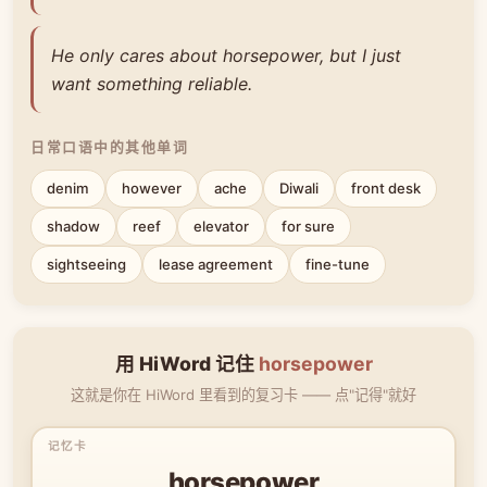
He only cares about horsepower, but I just
want something reliable.
日常口语中的其他单词
denim
however
ache
Diwali
front desk
shadow
reef
elevator
for sure
sightseeing
lease agreement
fine-tune
用 HiWord 记住
horsepower
这就是你在 HiWord 里看到的复习卡 —— 点"记得"就好
horsepower