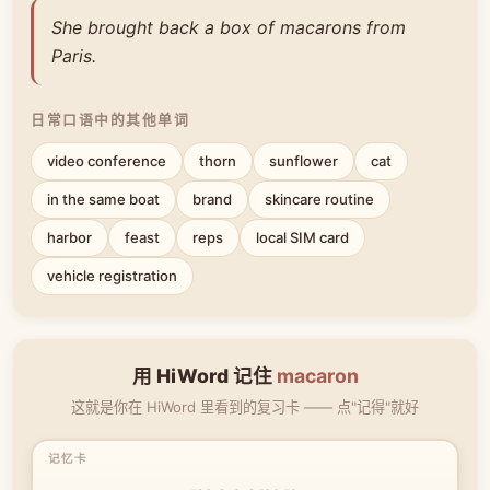
She brought back a box of macarons from
Paris.
日常口语中的其他单词
video conference
thorn
sunflower
cat
in the same boat
brand
skincare routine
harbor
feast
reps
local SIM card
vehicle registration
用 HiWord 记住
macaron
这就是你在 HiWord 里看到的复习卡 —— 点"记得"就好