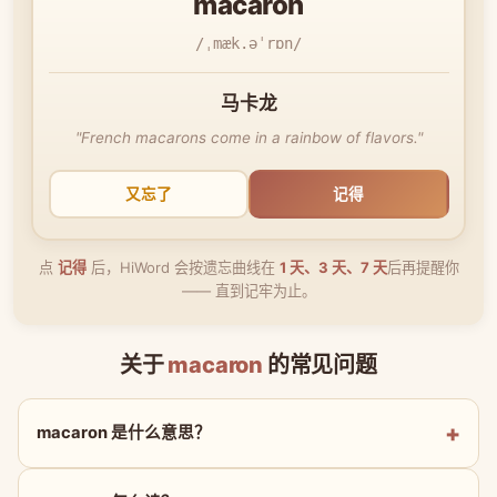
macaron
/ˌmæk.əˈrɒn/
马卡龙
"French macarons come in a rainbow of flavors."
又忘了
记得
点
记得
后，HiWord 会按遗忘曲线在
1 天、3 天、7 天
后再提醒你
—— 直到记牢为止。
关于
macaron
的常见问题
macaron 是什么意思？