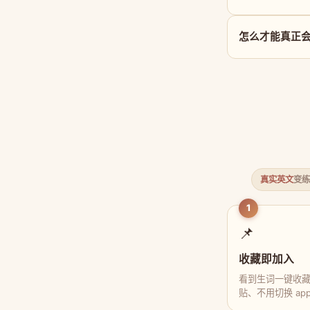
怎么才能真正会用 
真实英文
变练
1
📌
收藏即加入
看到生词一键收
贴、不用切换 ap