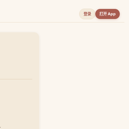
登录
打开 App
.