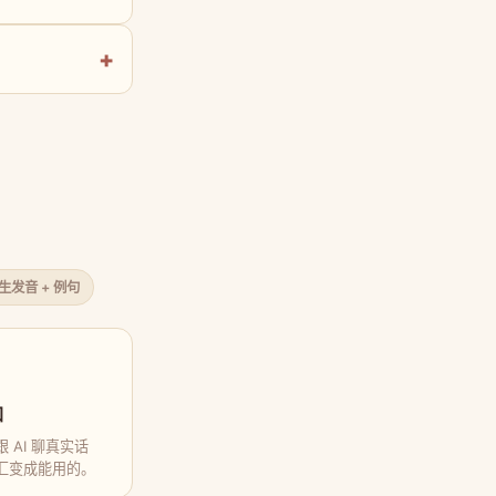
原生发音 + 例句
口
 AI 聊真实话
汇变成能用的。