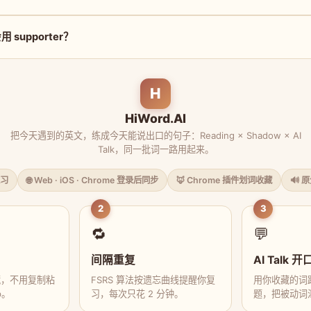
supporter？
H
HiWord.AI
把今天遇到的英文，练成今天能说出口的句子：Reading × Shadow × AI
Talk，同一批词一路用起来。
习
🌐 Web · iOS · Chrome 登录后同步
🦊 Chrome 插件划词收藏
🔊 
2
3
🔁
💬
间隔重复
AI Talk 开
藏，不用复制粘
FSRS 算法按遗忘曲线提醒你复
用你收藏的词跟
p。
习，每次只花 2 分钟。
题，把被动词