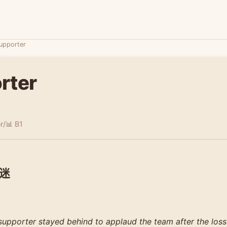
upporter
rter
r/
📊 B1
迷
supporter stayed behind to applaud the team after the loss