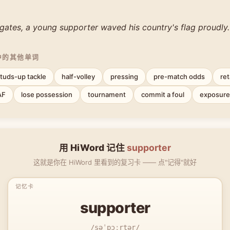
gates, a young supporter waved his country's flag proudly.
中的其他单词
tuds-up tackle
half-volley
pressing
pre-match odds
re
AF
lose possession
tournament
commit a foul
exposure
用 HiWord 记住
supporter
这就是你在 HiWord 里看到的复习卡 —— 点"记得"就好
supporter
/səˈpɔːrtər/