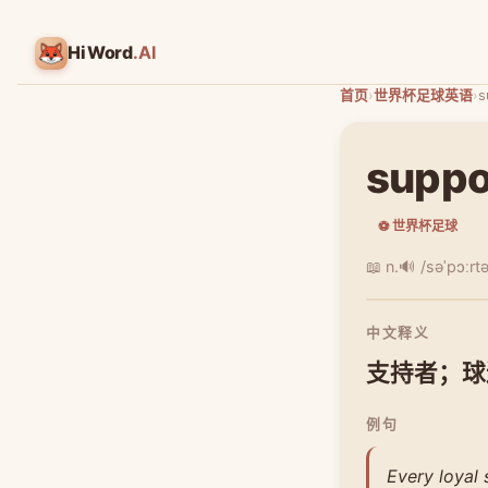
HiWord
.AI
首页
›
世界杯足球英语
›
s
suppo
⚽ 世界杯足球
📖 n.
🔊 /səˈpɔːrtə
中文释义
支持者；球
例句
Every loyal 