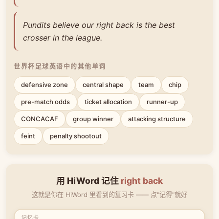
Pundits believe our right back is the best
crosser in the league.
世界杯足球英语中的其他单词
defensive zone
central shape
team
chip
pre-match odds
ticket allocation
runner-up
CONCACAF
group winner
attacking structure
feint
penalty shootout
用 HiWord 记住
right back
这就是你在 HiWord 里看到的复习卡 —— 点"记得"就好