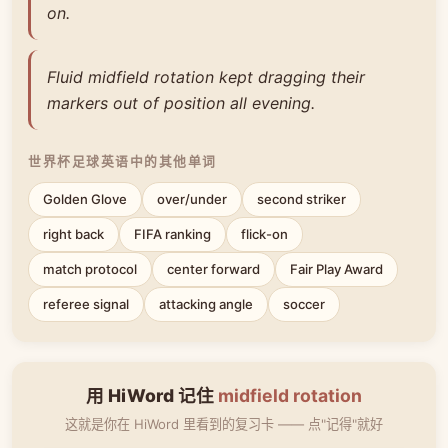
on.
Fluid midfield rotation kept dragging their
markers out of position all evening.
世界杯足球英语中的其他单词
Golden Glove
over/under
second striker
right back
FIFA ranking
flick-on
match protocol
center forward
Fair Play Award
referee signal
attacking angle
soccer
用 HiWord 记住
midfield rotation
这就是你在 HiWord 里看到的复习卡 —— 点"记得"就好