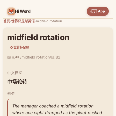
HiWord
打开 App
首页
›
世界杯足球英语
›
midfield rotation
midfield rotation
⚽ 世界杯足球
📖 n.
🔊 /midfield rotation/
📊 B2
中文释义
中场轮转
例句
The manager coached a midfield rotation
where one eight dropped as the pivot pushed