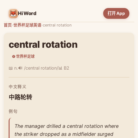
HiWord
打开 App
首页
›
世界杯足球英语
›
central rotation
central rotation
⚽ 世界杯足球
📖 n.
🔊 /central rotation/
📊 B2
中文释义
中路轮转
例句
The manager drilled a central rotation where
the striker dropped as a midfielder surged