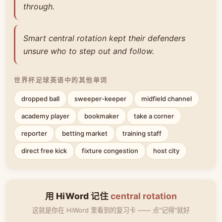
through.
Smart central rotation kept their defenders
unsure who to step out and follow.
世界杯足球英语中的其他单词
dropped ball
sweeper-keeper
midfield channel
academy player
bookmaker
take a corner
reporter
betting market
training staff
direct free kick
fixture congestion
host city
用 HiWord 记住
central rotation
这就是你在 HiWord 里看到的复习卡 —— 点"记得"就好