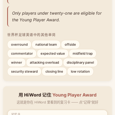
Only players under twenty-one are eligible for
the Young Player Award.
世界杯足球英语中的其他单词
overround
national team
offside
commentator
expected value
midfield trap
winner
attacking overload
disciplinary panel
security steward
closing line
low rotation
用 HiWord 记住
Young Player Award
这就是你在 HiWord 里看到的复习卡 —— 点"记得"就好