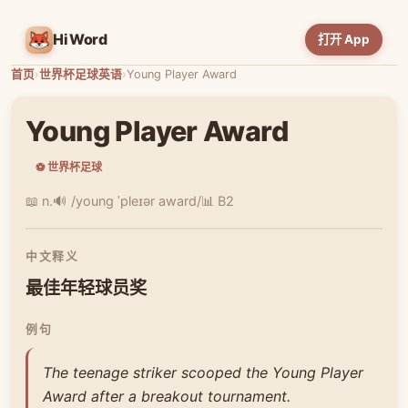
HiWord
打开 App
首页
›
世界杯足球英语
›
Young Player Award
Young Player Award
⚽ 世界杯足球
📖 n.
🔊 /young ˈpleɪər award/
📊 B2
中文释义
最佳年轻球员奖
例句
The teenage striker scooped the Young Player
Award after a breakout tournament.