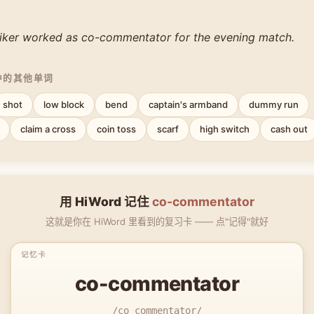
riker worked as co-commentator for the evening match.
中的其他单词
shot
low block
bend
captain's armband
dummy run
claim a cross
coin toss
scarf
high switch
cash out
用 HiWord 记住
co-commentator
这就是你在 HiWord 里看到的复习卡 —— 点"记得"就好
co-commentator
/co commentator/