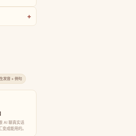
原生发音 + 例句
口
 AI 聊真实话
汇变成能用的。