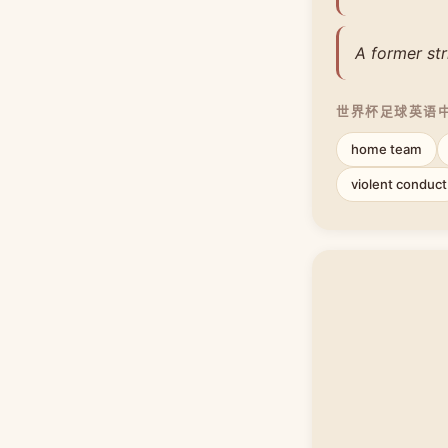
A former st
世界杯足球英语
home team
violent conduct