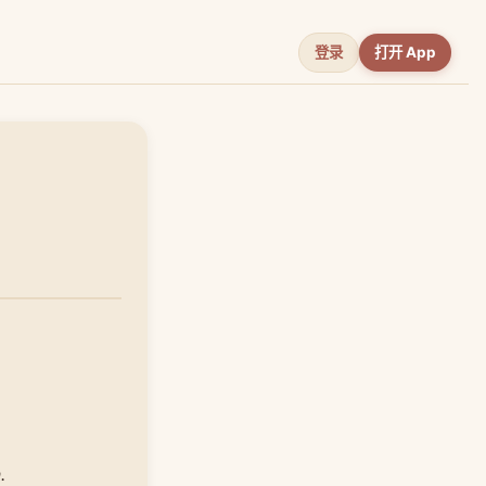
登录
打开 App
.