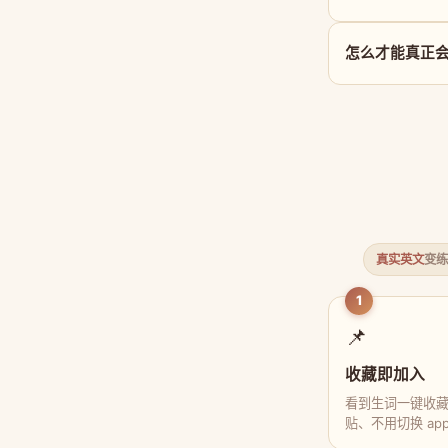
怎么才能真正会用 
真实英文
变练
1
📌
收藏即加入
看到生词一键收
贴、不用切换 ap