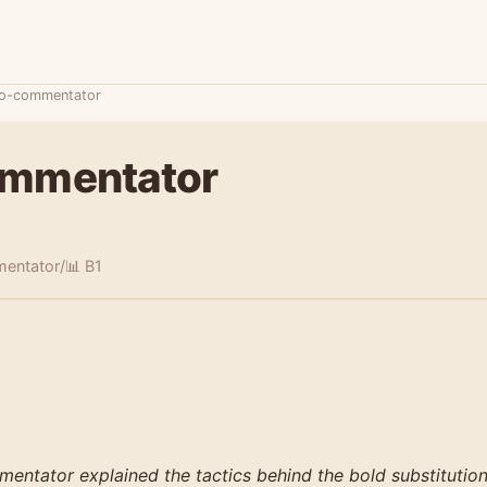
o-commentator
mmentator
mentator/
📊 B1
entator explained the tactics behind the bold substitution