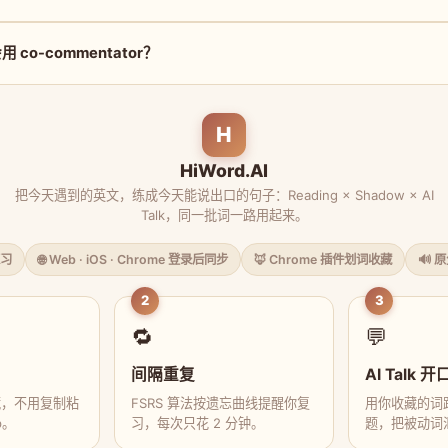
co-commentator？
H
HiWord.AI
把今天遇到的英文，练成今天能说出口的句子：Reading × Shadow × AI
Talk，同一批词一路用起来。
习
🌐 Web · iOS · Chrome 登录后同步
🦊 Chrome 插件划词收藏
🔊 
2
3
🔁
💬
间隔重复
AI Talk 开
藏，不用复制粘
FSRS 算法按遗忘曲线提醒你复
用你收藏的词跟
p。
习，每次只花 2 分钟。
题，把被动词