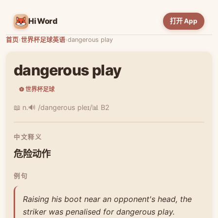
HiWord
打开 App
首页
›
世界杯足球英语
›
dangerous play
dangerous play
⚽ 世界杯足球
📖 n.
🔊 /dangerous pleɪ/
📊 B2
中文释义
危险动作
例句
Raising his boot near an opponent's head, the
striker was penalised for dangerous play.