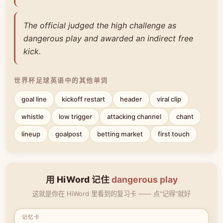
The official judged the high challenge as
dangerous play and awarded an indirect free
kick.
世界杯足球英语中的其他单词
goal line
kickoff restart
header
viral clip
whistle
low trigger
attacking channel
chant
lineup
goalpost
betting market
first touch
用 HiWord 记住
dangerous play
这就是你在 HiWord 里看到的复习卡 —— 点"记得"就好