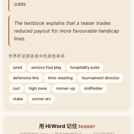
odds.
The textbook explains that a teaser trades
reduced payout for more favourable handicap
lines.
世界杯足球英语中的其他单词
seed
serious foul play
hospitality suite
defensive line
time-wasting
tournament director
curl
high zone
runner-up
midfielder
stake
corner arc
用 HiWord 记住
teaser