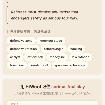
Referees must dismiss any tackle that
endangers safety as serious foul play.
世界杯足球英语中的其他单词
defensive zone
knockout stage
defensive rotation
camera angle
booking
analyst
official ball
moneyline
low rotation
touchline
sending-off
goal-line technology
用 HiWord 记住
serious foul play
这就是你在 HiWord 里看到的复习卡 —— 点"记得"就好