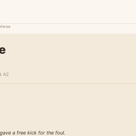
eferee
e
 A2
gave a free kick for the foul.