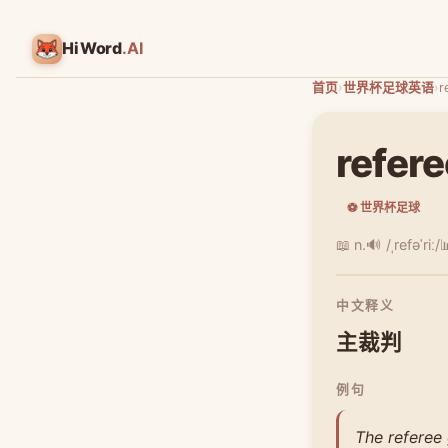
HiWord
.AI
首页
›
世界杯足球英语
›
r
refere
⚽ 世界杯足球
📖 n.
🔊 /ˌrefəˈriː/

中文释义
主裁判
例句
The referee 