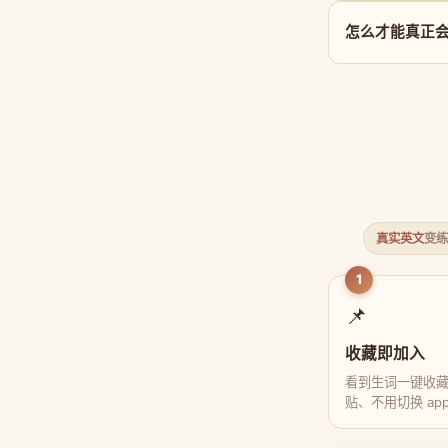
怎么才能真正会用 
真实英文
变练
1
📌
收藏即加入
看到生词一键收
贴、不用切换 ap