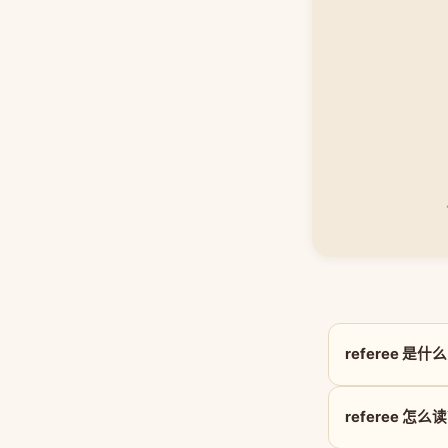
referee 是
referee 怎么