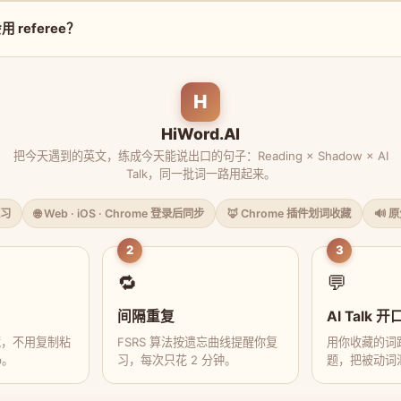
referee？
H
HiWord.AI
把今天遇到的英文，练成今天能说出口的句子：Reading × Shadow × AI
Talk，同一批词一路用起来。
习
🌐 Web · iOS · Chrome 登录后同步
🦊 Chrome 插件划词收藏
🔊 
2
3
🔁
💬
间隔重复
AI Talk 开
藏，不用复制粘
FSRS 算法按遗忘曲线提醒你复
用你收藏的词跟
p。
习，每次只花 2 分钟。
题，把被动词