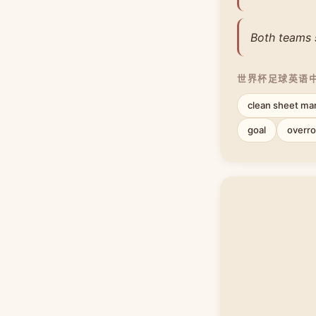
Both teams 
世界杯足球英语
clean sheet ma
goal
overr