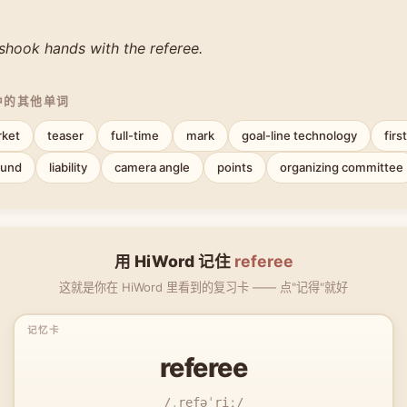
shook hands with the referee.
中的其他单词
rket
teaser
full-time
mark
goal-line technology
firs
ound
liability
camera angle
points
organizing committee
用 HiWord 记住
referee
这就是你在 HiWord 里看到的复习卡 —— 点"记得"就好
referee
/ˌrefəˈriː/