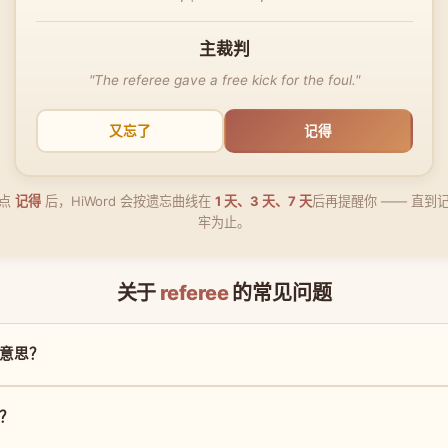
主裁判
"The referee gave a free kick for the foul."
又忘了
记得
点
记得
后，HiWord 会按遗忘曲线在
1 天、3 天、7 天
后再提醒你 —— 直到
牢为止。
关于
referee
的常见问题
什么意思？
读？