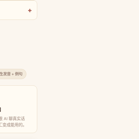
原生发音 + 例句
口
 AI 聊真实话
汇变成能用的。