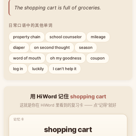
The shopping cart is full of groceries.
日常口语中的其他单词
property chain
school counselor
mileage
diaper
on second thought
season
word of mouth
oh my goodness
coupon
log in
luckily
I can't help it
用 HiWord 记住
shopping cart
这就是你在 HiWord 里看到的复习卡 —— 点"记得"就好
shopping cart