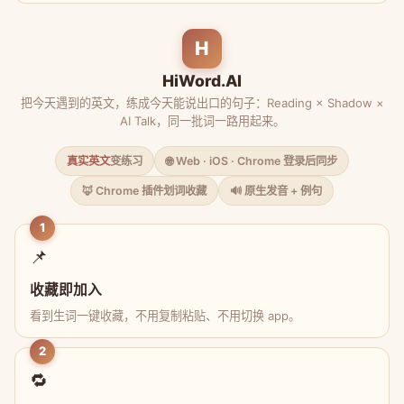
H
HiWord.AI
把今天遇到的英文，练成今天能说出口的句子：Reading × Shadow ×
AI Talk，同一批词一路用起来。
真实英文
变练习
🌐 Web · iOS · Chrome 登录后同步
🦊 Chrome 插件划词收藏
🔊 原生发音 + 例句
1
📌
收藏即加入
看到生词一键收藏，不用复制粘贴、不用切换 app。
2
🔁