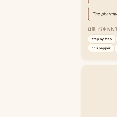
The pharmac
日常口语中的其
step by step
chili pepper