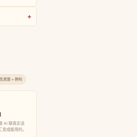
原生发音 + 例句
口
 AI 聊真实话
汇变成能用的。