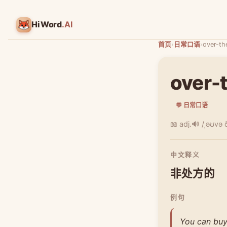
HiWord
.AI
首页
›
日常口语
›
over-th
over-
💬 日常口语
📖 adj.
🔊 /ˌəʊvə 
中文释义
非处方的
例句
You can buy 