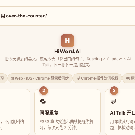
ver-the-counter？
H
HiWord.AI
把今天遇到的英文，练成今天能说出口的句子：Reading × Shadow × AI
Talk，同一批词一路用起来。
习
🌐 Web · iOS · Chrome 登录后同步
🦊 Chrome 插件划词收藏
🔊 
2
3
🔁
💬
间隔重复
AI Talk 开
藏，不用复制粘
FSRS 算法按遗忘曲线提醒你复
用你收藏的词跟
p。
习，每次只花 2 分钟。
题，把被动词