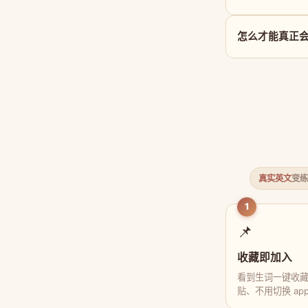
怎么才能真正会用 o
真实英文
变练
1
📌
收藏即加入
看到生词一键收
贴、不用切换 ap