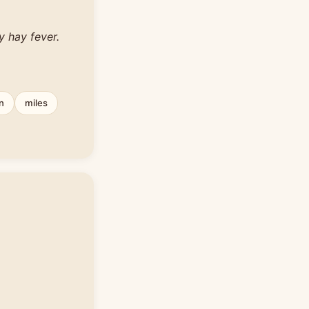
 hay fever.
n
miles