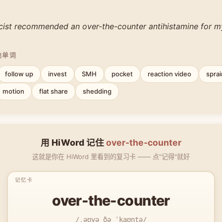
ist recommended an over-the-counter antihistamine for my
他单词
follow up
invest
SMH
pocket
reaction video
sprai
motion
flat share
shedding
用 HiWord 记住
over-the-counter
这就是你在 HiWord 里看到的复习卡 —— 点"记得"就好
over-the-counter
/ˌəʊvə ðə ˈkaʊntə/