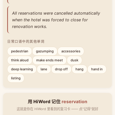
All reservations were cancelled automatically
when the hotel was forced to close for
renovation works.
日常口语中的其他单词
pedestrian
gazumping
accessories
think aloud
make ends meet
dusk
deep learning
lane
drop off
hang
hand in
listing
用 HiWord 记住
reservation
这就是你在 HiWord 里看到的复习卡 —— 点"记得"就好