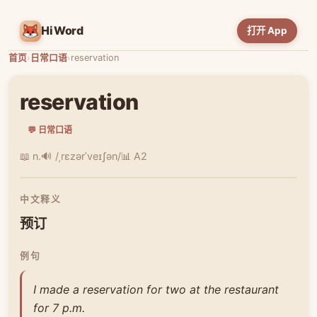
HiWord
打开 App
首页
›
日常口语
›
reservation
reservation
💬 日常口语
📖 n.
🔊 /ˌrɛzərˈveɪʃən/
📊 A2
中文释义
预订
例句
I made a reservation for two at the restaurant
for 7 p.m.