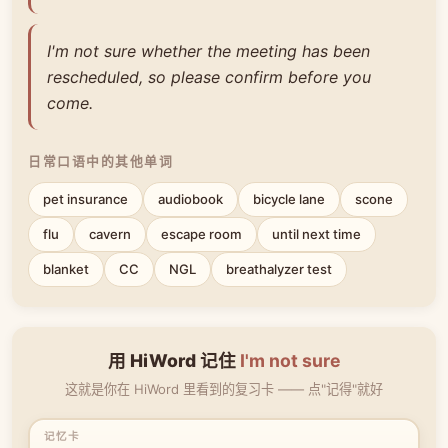
I'm not sure whether the meeting has been
rescheduled, so please confirm before you
come.
日常口语中的其他单词
pet insurance
audiobook
bicycle lane
scone
flu
cavern
escape room
until next time
blanket
CC
NGL
breathalyzer test
用 HiWord 记住
I'm not sure
这就是你在 HiWord 里看到的复习卡 —— 点"记得"就好