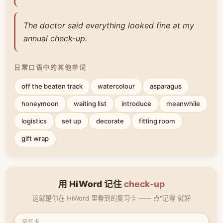
The doctor said everything looked fine at my
annual check-up.
日常口语中的其他单词
off the beaten track
watercolour
asparagus
honeymoon
waiting list
introduce
meanwhile
logistics
set up
decorate
fitting room
gift wrap
用 HiWord 记住
check-up
这就是你在 HiWord 里看到的复习卡 —— 点"记得"就好