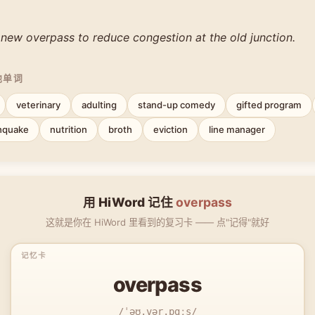
 new overpass to reduce congestion at the old junction.
他单词
veterinary
adulting
stand-up comedy
gifted program
hquake
nutrition
broth
eviction
line manager
用 HiWord 记住
overpass
这就是你在 HiWord 里看到的复习卡 —— 点"记得"就好
overpass
/ˈəʊ.vər.pɑːs/