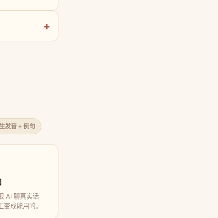
原生发音 + 例句
口
 AI 聊真实话
汇变成能用的。