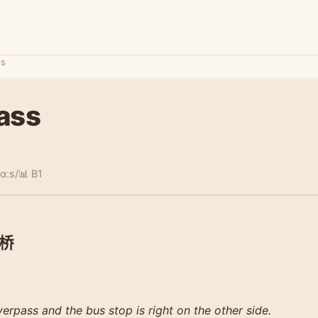
ss
ass
pɑːs/
📊 B1
桥
erpass and the bus stop is right on the other side.