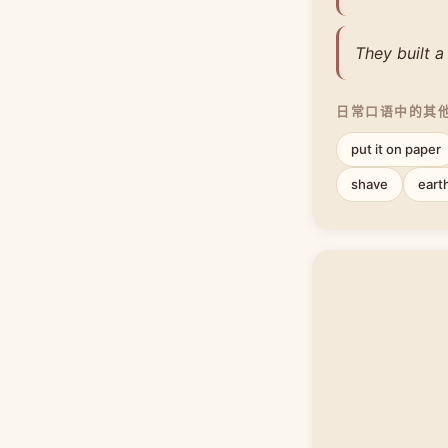
They built a
日常口语中的其
put it on paper
shave
eart