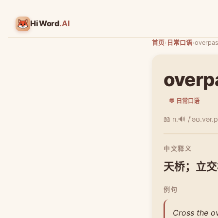
HiWord
.AI
首页
›
日常口语
›
overpa
overp
💬 日常口语
📖 n.
🔊 /ˈəʊ.vər.
中文释义
天桥；立交
例句
Cross the ov