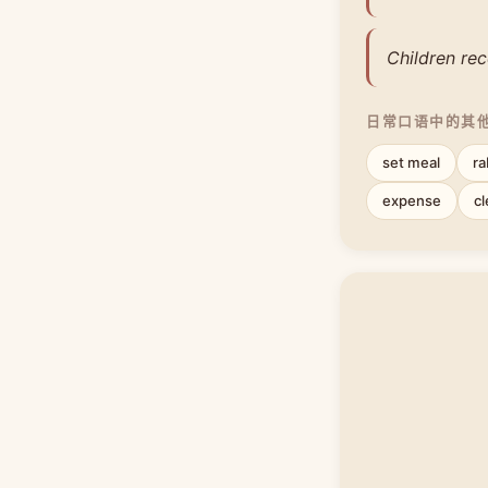
Children rec
日常口语中的其
set meal
ra
expense
cl