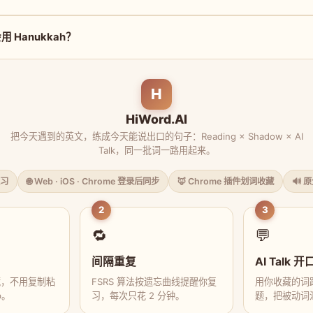
 Hanukkah？
H
HiWord.AI
把今天遇到的英文，练成今天能说出口的句子：Reading × Shadow × AI
Talk，同一批词一路用起来。
习
🌐 Web · iOS · Chrome 登录后同步
🦊 Chrome 插件划词收藏
🔊 
2
3
🔁
💬
间隔重复
AI Talk 开
藏，不用复制粘
FSRS 算法按遗忘曲线提醒你复
用你收藏的词跟
p。
习，每次只花 2 分钟。
题，把被动词