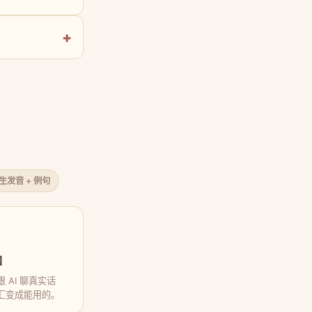
原生发音 + 例句
口
 AI 聊真实话
汇变成能用的。