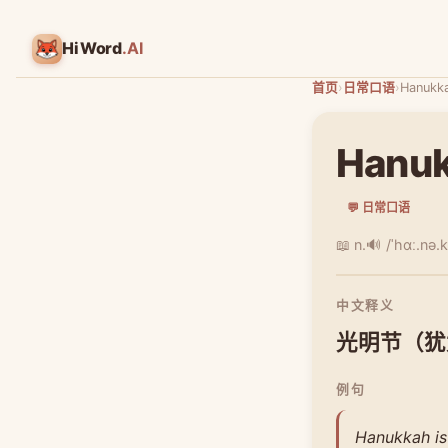
HiWord
.AI
首页
›
日常口语
›
Hanukk
Hanu
💬 日常口语
📖 n.
🔊 /ˈhɑː.nə.
中文释义
光明节（犹
例句
Hanukkah is 