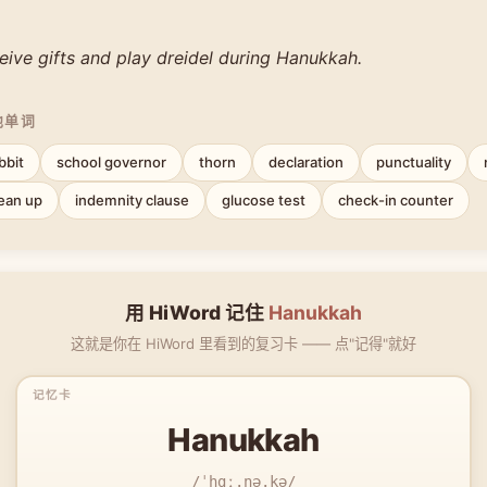
eive gifts and play dreidel during Hanukkah.
他单词
bbit
school governor
thorn
declaration
punctuality
ean up
indemnity clause
glucose test
check-in counter
用 HiWord 记住
Hanukkah
这就是你在 HiWord 里看到的复习卡 —— 点"记得"就好
Hanukkah
/ˈhɑː.nə.kə/