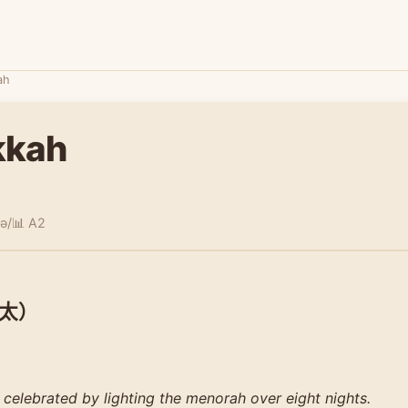
ah
kkah
kə/
📊 A2
太）
celebrated by lighting the menorah over eight nights.