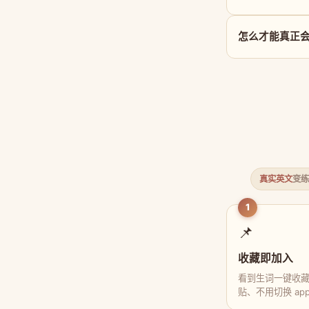
怎么才能真正会用
真实英文
变练
1
📌
收藏即加入
看到生词一键收
贴、不用切换 ap