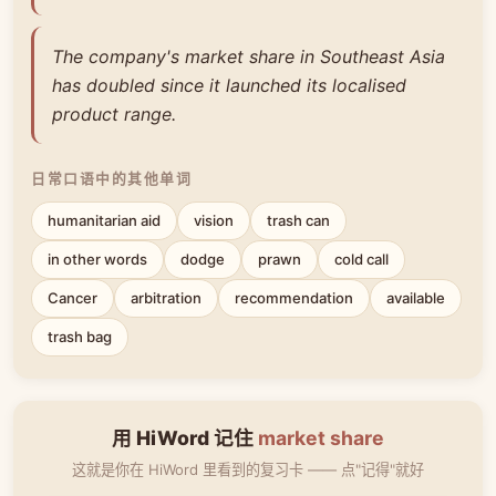
The company's market share in Southeast Asia
has doubled since it launched its localised
product range.
日常口语中的其他单词
humanitarian aid
vision
trash can
in other words
dodge
prawn
cold call
Cancer
arbitration
recommendation
available
trash bag
用 HiWord 记住
market share
这就是你在 HiWord 里看到的复习卡 —— 点"记得"就好