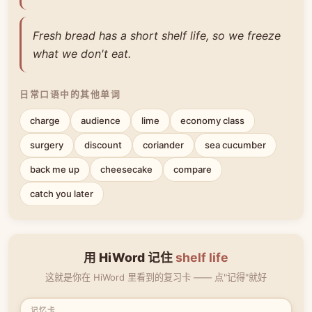
Fresh bread has a short shelf life, so we freeze
what we don't eat.
日常口语中的其他单词
charge
audience
lime
economy class
surgery
discount
coriander
sea cucumber
back me up
cheesecake
compare
catch you later
用 HiWord 记住
shelf life
这就是你在 HiWord 里看到的复习卡 —— 点"记得"就好