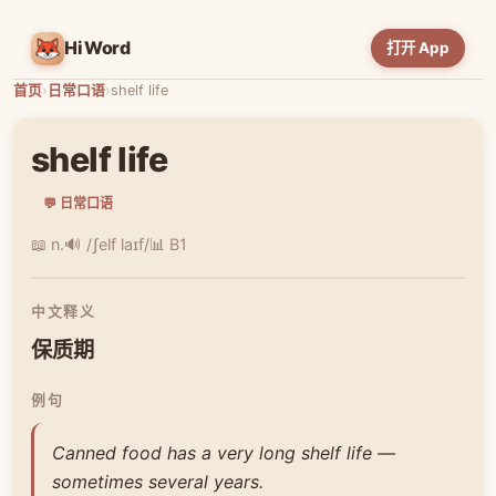
HiWord
打开 App
首页
›
日常口语
›
shelf life
shelf life
💬 日常口语
📖 n.
🔊 /ʃelf laɪf/
📊 B1
中文释义
保质期
例句
Canned food has a very long shelf life —
sometimes several years.