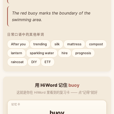
The red buoy marks the boundary of the
swimming area.
日常口语中的其他单词
After you
trending
silk
mattress
compost
lantern
sparkling water
hire
prognosis
raincoat
DIY
ETF
用 HiWord 记住
buoy
这就是你在 HiWord 里看到的复习卡 —— 点"记得"就好
buoy