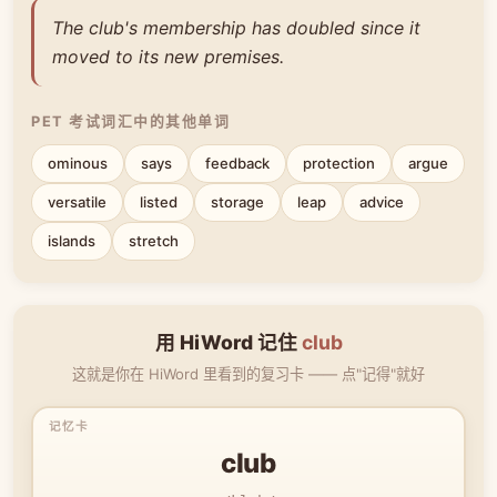
The club's membership has doubled since it
moved to its new premises.
PET 考试词汇中的其他单词
ominous
says
feedback
protection
argue
versatile
listed
storage
leap
advice
islands
stretch
用 HiWord 记住
club
这就是你在 HiWord 里看到的复习卡 —— 点"记得"就好
club