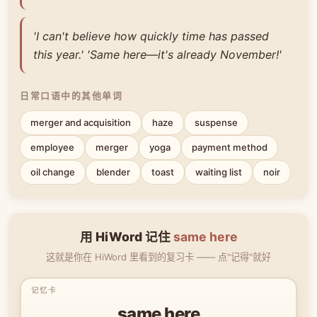
'I can't believe how quickly time has passed
this year.' 'Same here—it's already November!'
日常口语中的其他单词
merger and acquisition
haze
suspense
employee
merger
yoga
payment method
oil change
blender
toast
waiting list
noir
用 HiWord 记住
same here
这就是你在 HiWord 里看到的复习卡 —— 点"记得"就好
same here