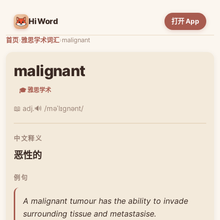
HiWord
打开 App
首页
›
雅思学术词汇
›
malignant
malignant
🎓 雅思学术
📖 adj.
🔊 /məˈlɪɡnənt/
中文释义
恶性的
例句
A malignant tumour has the ability to invade
surrounding tissue and metastasise.