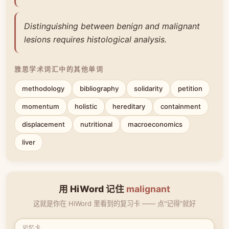
Distinguishing between benign and malignant
lesions requires histological analysis.
雅思学术词汇中的其他单词
methodology
bibliography
solidarity
petition
momentum
holistic
hereditary
containment
displacement
nutritional
macroeconomics
liver
用 HiWord 记住
malignant
这就是你在 HiWord 里看到的复习卡 —— 点"记得"就好