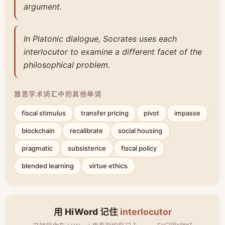
argument.
In Platonic dialogue, Socrates uses each
interlocutor to examine a different facet of the
philosophical problem.
雅思学术词汇中的其他单词
fiscal stimulus
transfer pricing
pivot
impasse
blockchain
recalibrate
social housing
pragmatic
subsistence
fiscal policy
blended learning
virtue ethics
用 HiWord 记住
interlocutor