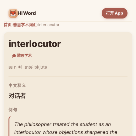
HiWord
打开 App
首页
›
雅思学术词汇
›
interlocutor
interlocutor
🎓 雅思学术
📖 n.
🔊 ˌɪntəˈlɒkjʊtə
中文释义
对话者
例句
The philosopher treated the student as an
interlocutor whose objections sharpened the