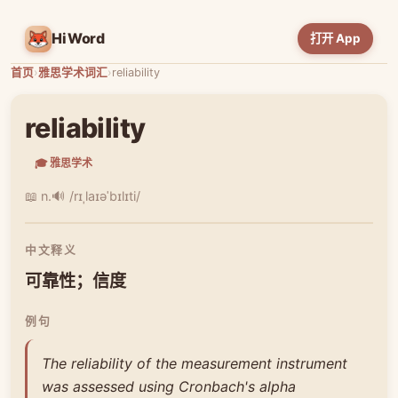
HiWord
打开 App
首页
›
雅思学术词汇
›
reliability
reliability
🎓 雅思学术
📖 n.
🔊 /rɪˌlaɪəˈbɪlɪti/
中文释义
可靠性；信度
例句
The reliability of the measurement instrument
was assessed using Cronbach's alpha