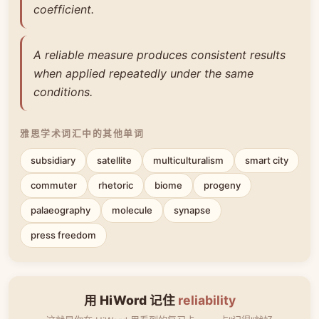
coefficient.
A reliable measure produces consistent results
when applied repeatedly under the same
conditions.
雅思学术词汇中的其他单词
subsidiary
satellite
multiculturalism
smart city
commuter
rhetoric
biome
progeny
palaeography
molecule
synapse
press freedom
用 HiWord 记住
reliability