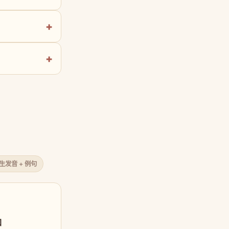
原生发音 + 例句
口