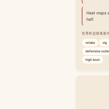
Heat maps s
half.
世界杯足球英语
retake
vig
defensive outle
high boot