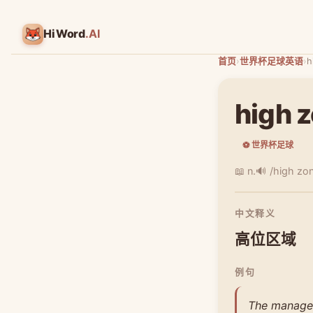
HiWord
.AI
首页
›
世界杯足球英语
›
h
high 
⚽ 世界杯足球
📖 n.
🔊 /high zo
中文释义
高位区域
例句
The manager