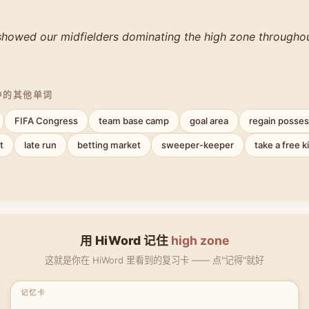
howed our midfielders dominating the high zone throughout
中的其他单词
FIFA Congress
team base camp
goal area
regain posses
t
late run
betting market
sweeper-keeper
take a free k
用 HiWord 记住
high zone
这就是你在 HiWord 里看到的复习卡 —— 点"记得"就好