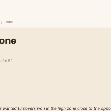
igh zone
zone
ne/
📊 B2
 wanted turnovers won in the high zone close to the oppo