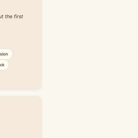
 the first
sion
ick