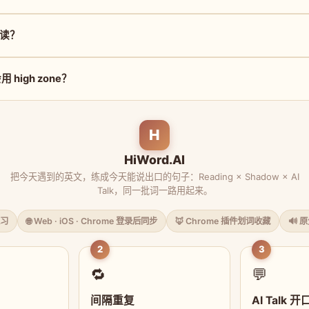
怎么读？
high zone？
H
HiWord.AI
把今天遇到的英文，练成今天能说出口的句子：Reading × Shadow × AI
Talk，同一批词一路用起来。
习
🌐 Web · iOS · Chrome 登录后同步
🦊 Chrome 插件划词收藏
🔊 
2
3
🔁
💬
间隔重复
AI Talk 开