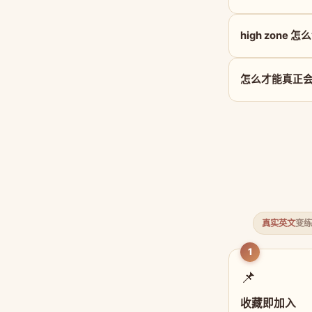
high zone 
怎么才能真正会用 
真实英文
变练
1
📌
收藏即加入