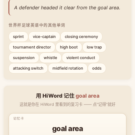
A defender headed it clear from the goal area.
世界杯足球英语中的其他单词
sprint
vice-captain
closing ceremony
tournament director
high boot
low trap
suspension
whistle
violent conduct
attacking switch
midfield rotation
odds
用 HiWord 记住
goal area
这就是你在 HiWord 里看到的复习卡 —— 点"记得"就好
goal area