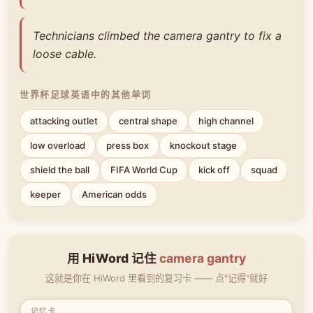
Technicians climbed the camera gantry to fix a
loose cable.
世界杯足球英语中的其他单词
attacking outlet
central shape
high channel
low overload
press box
knockout stage
shield the ball
FIFA World Cup
kick off
squad
keeper
American odds
用 HiWord 记住
camera gantry
这就是你在 HiWord 里看到的复习卡 —— 点"记得"就好