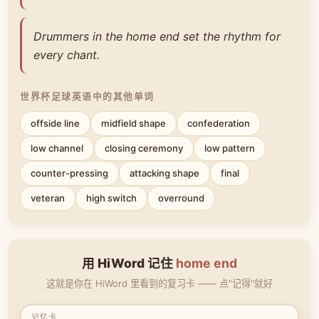
Drummers in the home end set the rhythm for
every chant.
世界杯足球英语中的其他单词
offside line
midfield shape
confederation
low channel
closing ceremony
low pattern
counter-pressing
attacking shape
final
veteran
high switch
overround
用 HiWord 记住
home end
这就是你在 HiWord 里看到的复习卡 —— 点"记得"就好