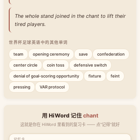
The whole stand joined in the chant to lift their
tired players.
世界杯足球英语中的其他单词
team
opening ceremony
save
confederation
center circle
coin toss
defensive switch
denial of goal-scoring opportunity
fixture
feint
pressing
VAR protocol
用 HiWord 记住
chant
这就是你在 HiWord 里看到的复习卡 —— 点"记得"就好